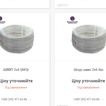
ШВП215
ШВВП 2х4 (БКЗ)
Шнур шввп 2х6 бкз
Ціну уточнюйте
Ціну уточнюйте
Під замовлення
Під замовлення
+380 (99) 477-66-86
+380 (99) 477-66-86