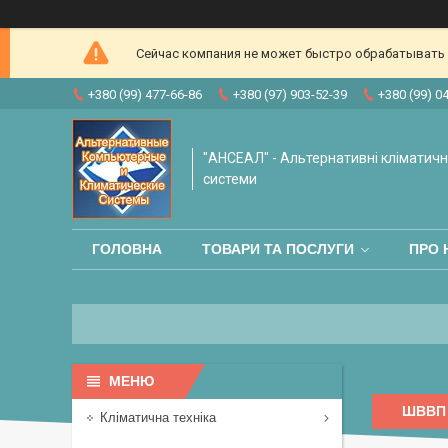
Сейчас компания не может быстро обрабатывать з
+380 (99) 477-66-86
+380 (97) 903-52-39
+380 (99) 0
"АНСЕАЛ" - Альтернативні кліматичні
системи
ГОЛОВНА
ТОВАРИ ТА ПОСЛУГИ
ПРО 
ШВВП
Кліматична техніка