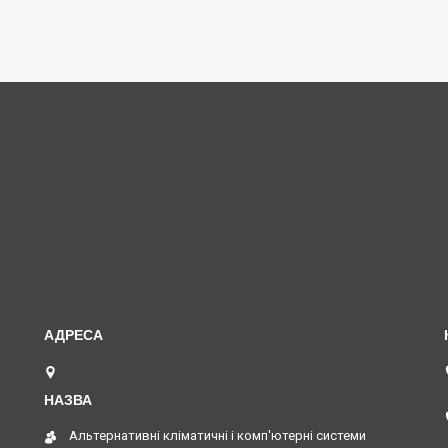
вул. Верстатобудівників 11, Павлоград, Україна
Альтернативні кліматичні і комп'ютерні системи