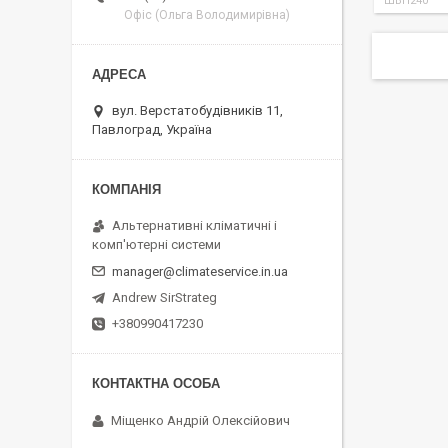
ШВП240
Офіс (Ольга Володимирівна)
вул. Верстатобудівників 11,
Павлоград, Україна
Альтернативні кліматичні і
комп'ютерні системи
manager@climateservice.in.ua
Andrew SirStrateg
+380990417230
Міщенко Андрій Олексійович