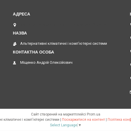
вул. Верстатобудівників 11, Павлоград, Україна
Альтернативні кліматичні і комп'ютерні системи
Міщенко Андрій Олексійович
Сайт створений на маркетплейсі
Prom.ua
Альтернативні кліматичні і комп'ютерні системи |
Поскаржитися на контент
|
Політика конф
Select Language
▼