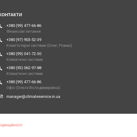
+380 (99) 477-66-86
Фінансові питання
+380 (97) 903-52-39
Комп'ютерні системи (Олег, Роман)
+380 (99) 041-72-30
Кліматичні системи
+380 (93) 062-97-88
Кліматичні системи
+380 (99) 477-66-86
Офіс (Ольга Володимирівна)
manager@climateservice.in.ua
іденційності