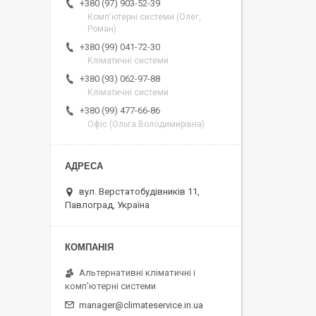
+380 (97) 903-52-39
Комп'ютерні системи (Олег,
Роман)
+380 (99) 041-72-30
Кліматичні системи
+380 (93) 062-97-88
Кліматичні системи
+380 (99) 477-66-86
Офіс (Ольга Володимирівна)
вул. Верстатобудівників 11,
Павлоград, Україна
Альтернативні кліматичні і
комп'ютерні системи
manager@climateservice.in.ua