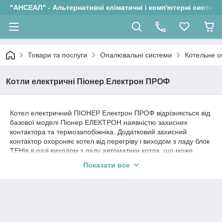
"АНСЕАЛ" - Альтернативні кліматичні і комп'ютерні системи
Товари та послуги
Опалювальні системи
Котельне 
Котли електричні Піонер Електрон ПРОФ
Котел електричний ПІОНЕР Електрон ПРОФ відрізняється від
базової моделі Піонер ЕЛЕКТРОН наявністю захисних
контактора та термозапобіжніка. Додатковий захисний
контактор охороняє котел від перегріву і виходом з ладу блок
ТЕНів в разі виходом з ладу автоматики котла, що може
привести до перегріву системи опалення.
Показати все
Модіфікація ПРОФ розрахована на найбільш вимогливий
Користувачів, обладнана безшумним комунтаціей і може
поставляти з помпою і без помпи.