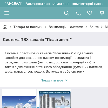
"АНСЕАЛ" - Альтернативні кліматичні і комп'ютерні системи
Товари та послуги
Вентиляційні системи
Вентс
М
Система ПВХ каналів "Пластивент"
Система пластикових каналів "Пластивент" є ідеальним
засобом для створення систем вентиляції невеликих і
середніх приміщень (житлових, офісних, комерційних), а
також підключення витяжного обладнання (кухонних витяжок,
шаф, парасольок тощо.). Включає в себе системи
прямокутних повітропроводів перетином 55х110, 60х120,
Показати все
60х204 мм, круглих повітропроводів діаметрами 100, 125,
150, 200 мм і широкий асортимент сполучно-монтажних
елементів (колін, перехідників, з'єднувачів і т.д.). Температура
експлуатації від -30 0С до +70 0С.
Головні переваги системи "Пластивент":
Великий асортимент сполучно-монтажних елементів,