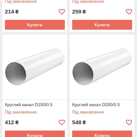
Під замовлення
Під замовлення
Невеликі габарити прямокутних елементів, що
дозволяє застосовувати систему при обмеженому
214
259
₴
₴
міжстельовому просторі.
Естетичний вигляд, що дозволяє застосовувати
Купити
Купити
систему в приміщеннях з завершеним ремонтом.
Круглий канал D150/0.5
Круглий канал D200/0.5
Під замовлення
Під замовлення
412
548
₴
₴
Купити
Купити