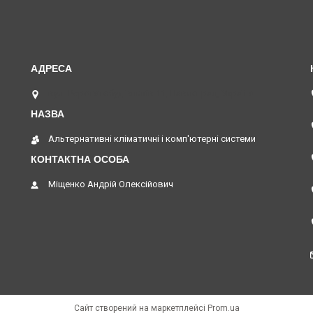
вул. Верстатобудівників 11, Павлоград, Україна
Альтернативні кліматичні і комп'ютерні системи
Міщенко Андрій Олексійович
Сайт створений на маркетплейсі
Prom.ua