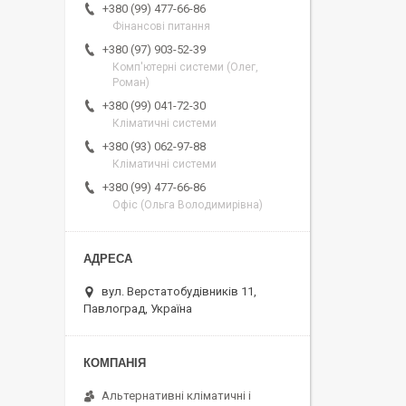
+380 (99) 477-66-86
Фінансові питання
+380 (97) 903-52-39
Комп'ютерні системи (Олег,
Роман)
+380 (99) 041-72-30
Кліматичні системи
+380 (93) 062-97-88
Кліматичні системи
+380 (99) 477-66-86
Офіс (Ольга Володимирівна)
вул. Верстатобудівників 11,
Павлоград, Україна
Альтернативні кліматичні і