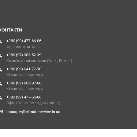
+380 (99) 477-66-86
Фінансові питання
+380 (97) 903-52-39
Комп'ютерні системи (Олег, Роман)
+380 (99) 041-72-30
Кліматичні системи
+380 (93) 062-97-88
Кліматичні системи
+380 (99) 477-66-86
Офіс (Ольга Володимирівна)
manager@climateservice.in.ua