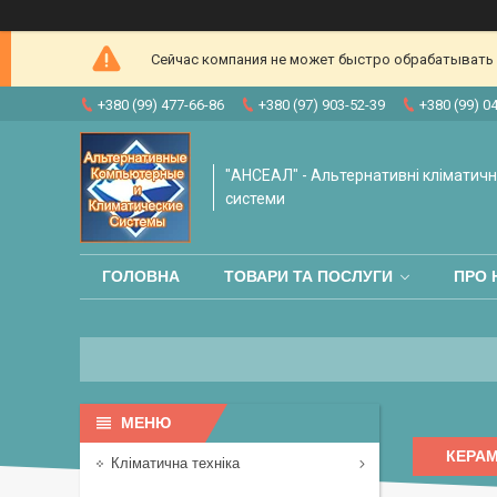
Сейчас компания не может быстро обрабатывать з
+380 (99) 477-66-86
+380 (97) 903-52-39
+380 (99) 0
"АНСЕАЛ" - Альтернативні кліматичні
системи
ГОЛОВНА
ТОВАРИ ТА ПОСЛУГИ
ПРО 
КЕРАМ
Кліматична техніка