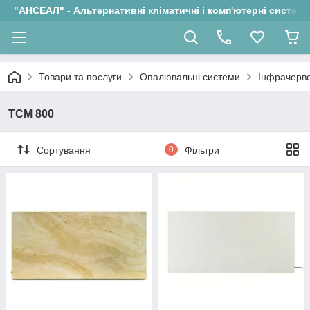
"АНСЕАЛ" - Альтернативні кліматичні і комп'ютерні системи
Товари та послуги
Опалювальні системи
Інфрачерво
ТСМ 800
Сортування
0
Фільтри