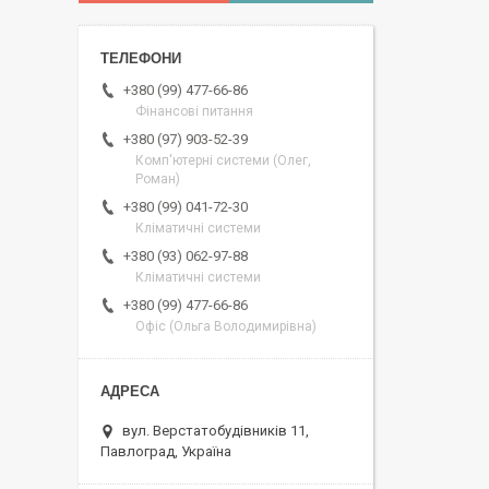
+380 (99) 477-66-86
Фінансові питання
+380 (97) 903-52-39
Комп'ютерні системи (Олег,
Роман)
+380 (99) 041-72-30
Кліматичні системи
+380 (93) 062-97-88
Кліматичні системи
+380 (99) 477-66-86
Офіс (Ольга Володимирівна)
вул. Верстатобудівників 11,
Павлоград, Україна