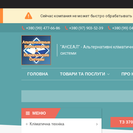
Сейчас компания не может быстро обрабатывать з
+380 (99) 477-66-86
+380 (97) 903-52-39
+380 (99) 0
"АНСЕАЛ" - Альтернативні кліматичні
системи
ГОЛОВНА
ТОВАРИ ТА ПОСЛУГИ
ПРО 
ТЗ 370
Кліматична техніка